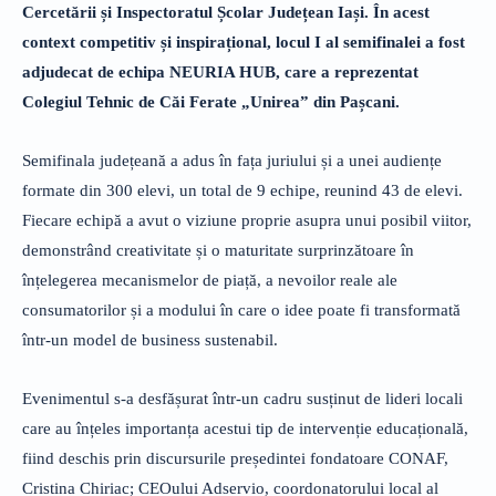
Cercetării și Inspectoratul Școlar Județean
Iași. În acest
context competitiv și inspirațional, locul I al semifinalei a fost
adjudecat de echipa NEURIA HUB, care a reprezentat
Colegiul Tehnic de Căi Ferate „Unirea” din Pașcani.
Semifinala județeană a adus în fața juriului și a unei audiențe
formate din 300 elevi, un total de 9 echipe, reunind 43 de elevi.
Fiecare echipă a avut o viziune proprie asupra unui posibil viitor,
demonstrând creativitate și o maturitate surprinzătoare în
înțelegerea mecanismelor de piață, a nevoilor reale ale
consumatorilor și a modului în care o idee poate fi transformată
într-un model de business sustenabil.
Evenimentul s-a desfășurat într-un cadru susținut de lideri locali
care au înțeles importanța acestui tip de intervenție educațională,
fiind deschis prin discursurile președintei fondatoare CONAF,
Cristina Chiriac; CEOului Adservio, coordonatorului local al