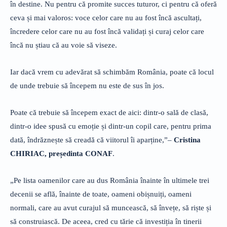
în destine. Nu pentru că promite succes tuturor, ci pentru că oferă
ceva și mai valoros: voce celor care nu au fost încă ascultați,
încredere celor care nu au fost încă validați și curaj celor care
încă nu știau că au voie să viseze.
Iar dacă vrem cu adevărat să schimbăm România, poate că locul
de unde trebuie să începem nu este de sus în jos.
Poate că trebuie să începem exact de aici: dintr-o sală de clasă,
dintr-o idee spusă cu emoție și dintr-un copil care, pentru prima
dată, îndrăznește să creadă că viitorul îi aparține,”–
Cristina
CHIRIAC, președinta CONAF
.
„Pe lista oamenilor care au dus România înainte în ultimele trei
decenii se află, înainte de toate, oameni obișnuiți, oameni
normali, care au avut curajul să muncească, să învețe, să riște și
să construiască. De aceea, cred cu tărie că investiția în tinerii