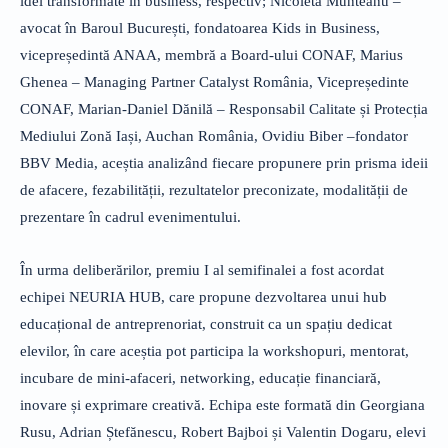
idei transformate în business, respectiv; Nicoleta Munteanu –
avocat în Baroul București, fondatoarea Kids in Business,
vicepreședintă ANAA, membră a Board-ului CONAF, Marius
Ghenea – Managing Partner Catalyst România, Vicepreședinte
CONAF, Marian-Daniel Dănilă – Responsabil Calitate și Protecția
Mediului Zonă Iași, Auchan România, Ovidiu Biber –fondator
BBV Media, aceștia analizând fiecare propunere prin prisma ideii
de afacere, fezabilității, rezultatelor preconizate, modalității de
prezentare în cadrul evenimentului.
În urma deliberărilor, premiu I al semifinalei a fost acordat
echipei NEURIA HUB, care propune dezvoltarea unui hub
educațional de antreprenoriat, construit ca un spațiu dedicat
elevilor, în care aceștia pot participa la workshopuri, mentorat,
incubare de mini-afaceri, networking, educație financiară,
inovare și exprimare creativă. Echipa este formată din Georgiana
Rusu, Adrian Ștefănescu, Robert Bajboi și Valentin Dogaru, elevi