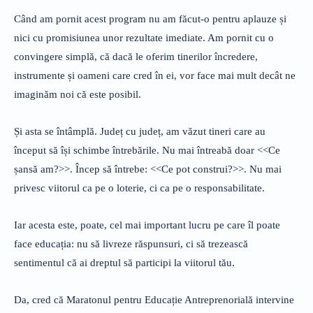
Când am pornit acest program nu am făcut-o pentru aplauze și
nici cu promisiunea unor rezultate imediate. Am pornit cu o
convingere simplă, că dacă le oferim tinerilor încredere,
instrumente și oameni care cred în ei, vor face mai mult decât ne
imaginăm noi că este posibil.
Și asta se întâmplă. Județ cu județ, am văzut tineri care au
început să își schimbe întrebările. Nu mai întreabă doar <<Ce
șansă am?>>. Încep să întrebe: <<Ce pot construi?>>. Nu mai
privesc viitorul ca pe o loterie, ci ca pe o responsabilitate.
Iar acesta este, poate, cel mai important lucru pe care îl poate
face educația: nu să livreze răspunsuri, ci să trezească
sentimentul că ai dreptul să participi la viitorul tău.
Da, cred că Maratonul pentru Educație Antreprenorială intervine