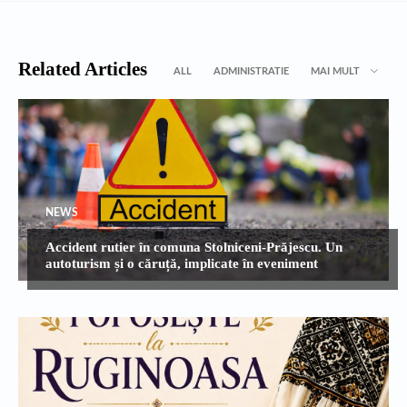
Related Articles
ALL
ADMINISTRATIE
MAI MULT
NEWS
Accident rutier în comuna Stolniceni-Prăjescu. Un
autoturism și o căruță, implicate în eveniment