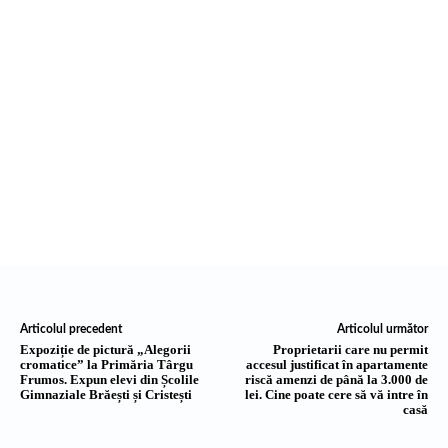
Articolul precedent
Articolul următor
Expoziție de pictură „Alegorii
Proprietarii care nu permit
cromatice” la Primăria Târgu
accesul justificat în apartamente
Frumos. Expun elevi din Școlile
riscă amenzi de până la 3.000 de
Gimnaziale Brăești și Cristești
lei. Cine poate cere să vă intre în
casă