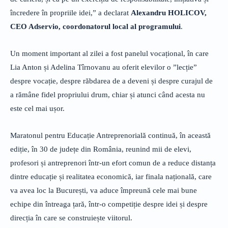
încredere în propriile idei,” a declarat
Alexandru HOLICOV,
CEO Adservio, coordonatorul local al programului
.
Un moment important al zilei a fost panelul vocațional, în care
Lia Anton și Adelina Tîrnovanu au oferit elevilor o ”lecție”
despre vocație, despre răbdarea de a deveni și despre curajul de
a rămâne fidel propriului drum, chiar și atunci când acesta nu
este cel mai ușor.
Maratonul pentru Educație Antreprenorială continuă, în această
ediție, în 30 de județe din România, reunind mii de elevi,
profesori și antreprenori într-un efort comun de a reduce distanța
dintre educație și realitatea economică, iar finala națională, care
va avea loc la București, va aduce împreună cele mai bune
echipe din întreaga țară, într-o competiție despre idei și despre
direcția în care se construiește viitorul.