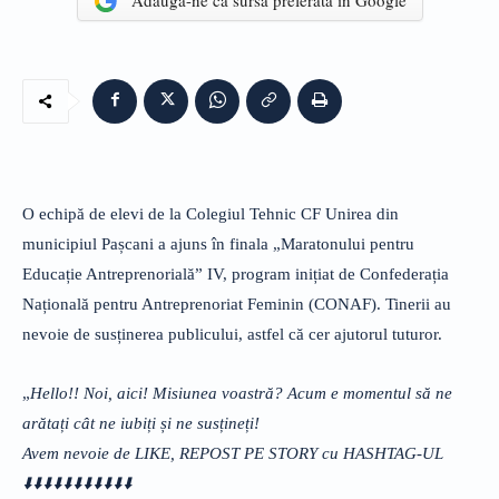
Adaugă-ne ca sursă preferată în Google
O echipă de elevi de la Colegiul Tehnic CF Unirea din
municipiul Pașcani a ajuns în finala „Maratonului pentru
Educație Antreprenorială” IV, program inițiat de Confederația
Națională pentru Antreprenoriat Feminin (CONAF). Tinerii au
nevoie de susținerea publicului, astfel că cer ajutorul tuturor.
„
Hello!! Noi, aici! Misiunea voastră? Acum e momentul să ne
arătați cât ne iubiți și ne susțineți!
Avem nevoie de LIKE, REPOST PE STORY cu HASHTAG-UL
⬇️⬇️⬇️⬇️⬇️⬇️⬇️⬇️⬇️⬇️⬇️