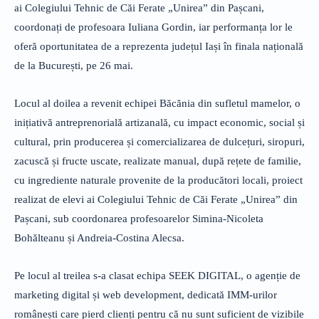
ai Colegiului Tehnic de Căi Ferate „Unirea” din Pașcani,
coordonați de profesoara Iuliana Gordin, iar performanța lor le
oferă oportunitatea de a reprezenta județul Iași în finala națională
de la București, pe 26 mai.
Locul al doilea a revenit echipei Băcănia din sufletul mamelor, o
inițiativă antreprenorială artizanală, cu impact economic, social și
cultural, prin producerea și comercializarea de dulcețuri, siropuri,
zacuscă și fructe uscate, realizate manual, după rețete de familie,
cu ingrediente naturale provenite de la producători locali, proiect
realizat de elevi ai Colegiului Tehnic de Căi Ferate „Unirea” din
Pașcani, sub coordonarea profesoarelor Simina-Nicoleta
Bohălteanu și Andreia-Costina Alecsa.
Pe locul al treilea s-a clasat echipa SEEK DIGITAL, o agenție de
marketing digital și web development, dedicată IMM-urilor
românești care pierd clienți pentru că nu sunt suficient de vizibile