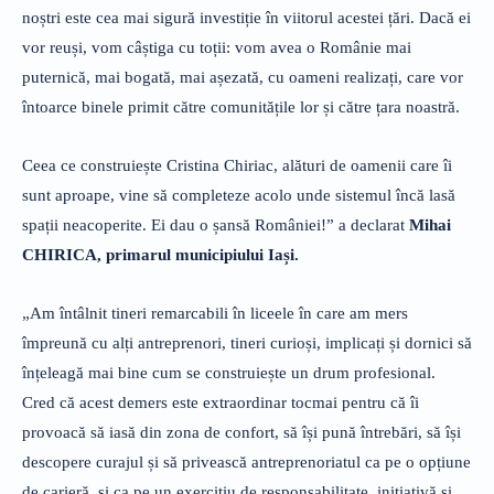
noștri este cea mai sigură investiție în viitorul acestei țări. Dacă ei
vor reuși, vom câștiga cu toții: vom avea o Românie mai
puternică, mai bogată, mai așezată, cu oameni realizați, care vor
întoarce binele primit către comunitățile lor și către țara noastră.
Ceea ce construiește Cristina Chiriac, alături de oamenii care îi
sunt aproape, vine să completeze acolo unde sistemul încă lasă
spații neacoperite. Ei dau o șansă României!” a declarat
Mihai
CHIRICA, primarul municipiului Iași.
„Am întâlnit tineri remarcabili în liceele în care am mers
împreună cu alți antreprenori, tineri curioși, implicați și dornici să
înțeleagă mai bine cum se construiește un drum profesional.
Cred că acest demers este extraordinar tocmai pentru că îi
provoacă să iasă din zona de confort, să își pună întrebări, să își
descopere curajul și să privească antreprenoriatul ca pe o opțiune
de carieră, și ca pe un exercițiu de responsabilitate, inițiativă și