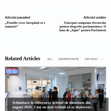
Articolul precedent
Articolul următor
„Pensiile cresc începând cu 1
A inceput campania electorala
ianuarie”
pentru alegerile parlamentare. O
luna de „lupte” pentru Parlament
Related Articles
ALL
ADMINISTRATIE
MAI MULT
ADMINISTRATIE
Schimbare la eliberarea actelor de identitate din
august 2026. Cine nu mai trebuie să se deplaseze