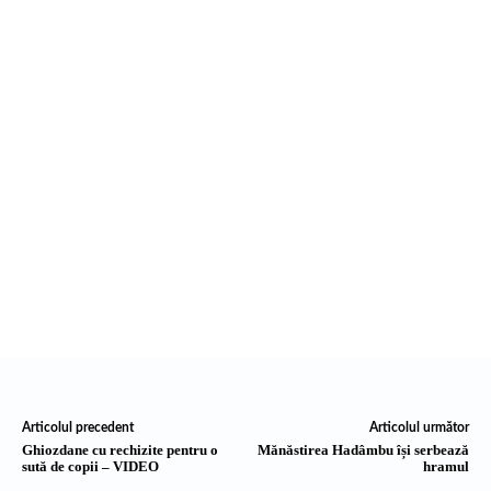
Articolul precedent
Articolul următor
Ghiozdane cu rechizite pentru o
Mănăstirea Hadâmbu își serbează
sută de copii – VIDEO
hramul