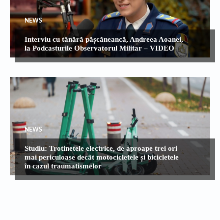
NEWS
Interviu cu tânără pășcăneancă, Andreea Aoanei,
la Podcasturile Observatorul Militar – VIDEO
NEWS
Studiu: Trotinetele electrice, de aproape trei ori
mai periculoase decât motocicletele și bicicletele
în cazul traumatismelor