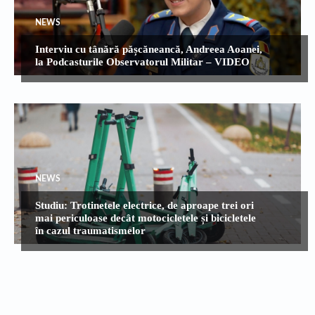
NEWS
Interviu cu tânără pășcăneancă, Andreea Aoanei,
la Podcasturile Observatorul Militar – VIDEO
NEWS
Studiu: Trotinetele electrice, de aproape trei ori
mai periculoase decât motocicletele și bicicletele
în cazul traumatismelor