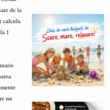
sare de la
r calcula
la 1
nuarie
narea
tamente
are nu