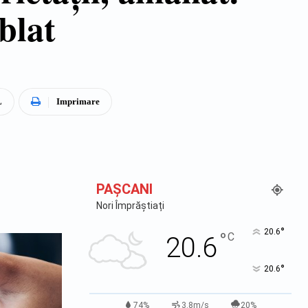
blat
L
Imprimare
PAŞCANI
Nori Împrăștiați
°
20.6
°
C
20.6
°
20.6
74%
3.8m/s
20%