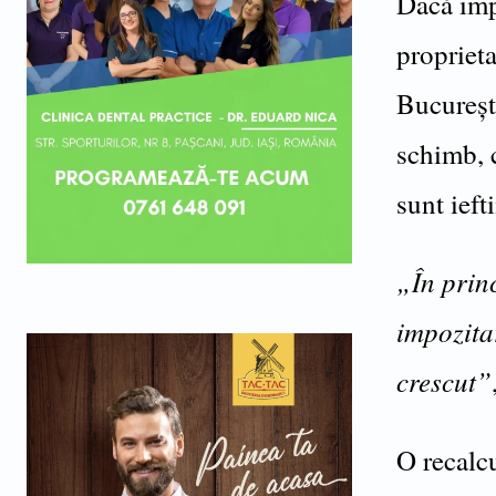
Dacă impo
proprieta
Bucureşti
schimb, c
sunt ieft
„În princ
impozita
crescut”
O recalcu