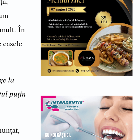
ţă,
cum
 mult. În
e casele
ge la
tul puţin
nunţat,