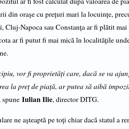
zitul ar fi fost calculat după valoarea de pia
rii din oraşe cu preţuri mari la locuinţe, pre
, Cluj-Napoca sau Constanţa ar fi plătit mai
ota ar fi putut fi mai mică în localităţile und
ine.
ipiu, vor fi proprietăţi care, dacă se va ajun
rea la preţ de piaţă, ar putea să aibă impozi
Iulian Ilie
, spune
, director DITG.
lare ne aşteaptă pe toţi chiar dacă statul a re