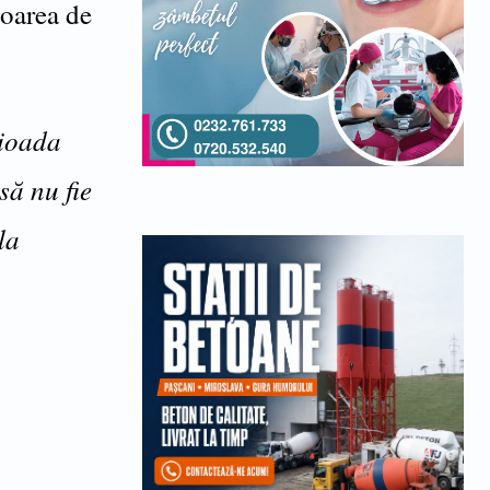
loarea de
rioada
să nu fie
la