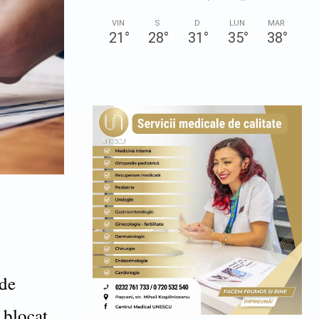
VIN
S
D
LUN
MAR
21
°
28
°
31
°
35
°
38
°
 de
 blocat