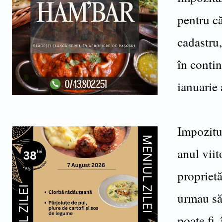
pentru că
cadastru,
în contin
ianuarie 
Impozitul
anul viit
propriet
urmau să 
poate fi,