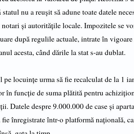
 statul nu a reușit să adune toate datele nece
 notari și autoritățile locale. Impozitele se vo
uare după regulile actuale, intrate în vigoare 
anul acesta, când dările la stat s-au dublat.
 pe locuinţe urma să fie recalculat de la 1 ia
or în funcţie de suma plătită pentru achiziţio
ăţii. Datele despre 9.000.000 de case şi apar
fie înregistrate într-o platformă naţională, c
 însă, gata la timp.