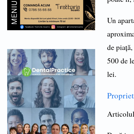
Un apart
aproximat
de piață,
500 de le
lei.
Propriet
Articolu