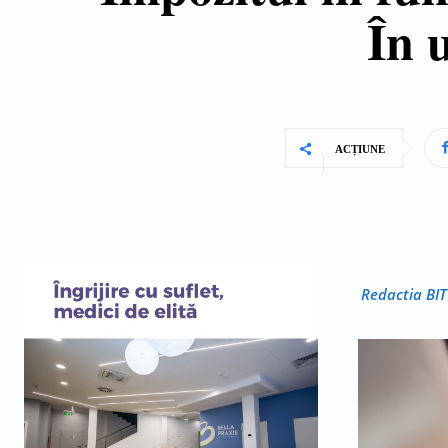
În 
ACȚIUNE
Redactia BIT