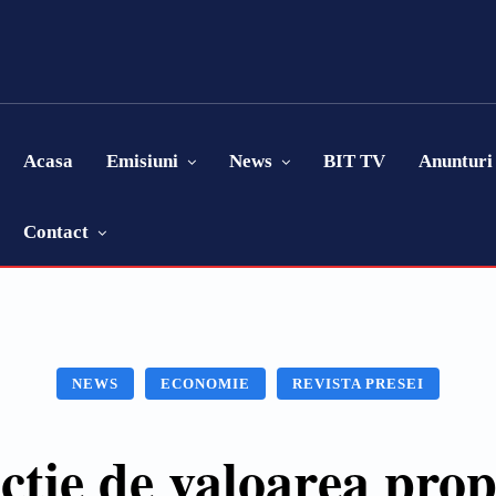
Acasa
Emisiuni
News
BIT TV
Anunturi
Contact
NEWS
ECONOMIE
REVISTA PRESEI
cţie de valoarea prop