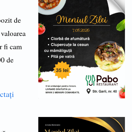
ozit de
 valoarea
r fi cam
00 de
ctaţi