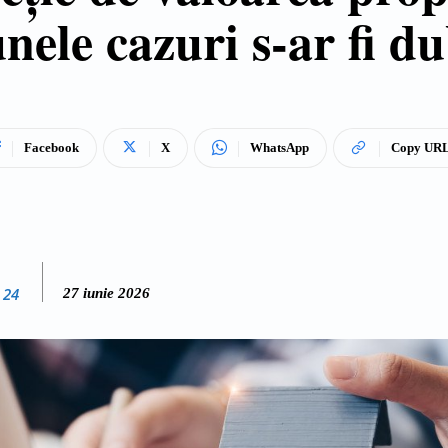
unele cazuri s-ar fi du
Facebook
X
WhatsApp
Copy UR
 24
27 iunie 2026