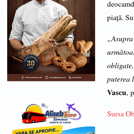
deocamdat
piaţă. Su
„Asupra 
următoar
obligate,
puterea 
Vascu
, 
Sursa Ob