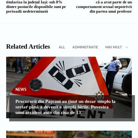
titulariza în județul Iași: sub 8%
că a avut parte de un
dintre posturile disponibile sunt pe
comportament sexual nepotrivit
perioadă nedeterminată
din partea unui profesor
Related Articles
ALL
ADMINISTRATIE
MAI MULT
NEWS
Procurorii din Pașcani au ținut un dosar simplu la
sertar până a devenit o simplă hîrtie. Povestea
unui accident auto din ziua de 13...