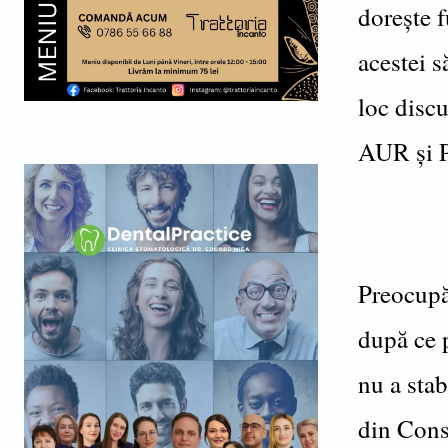
dorește f
acestei s
loc discu
AUR și 
Preocupă
după ce 
nu a stab
din Consi