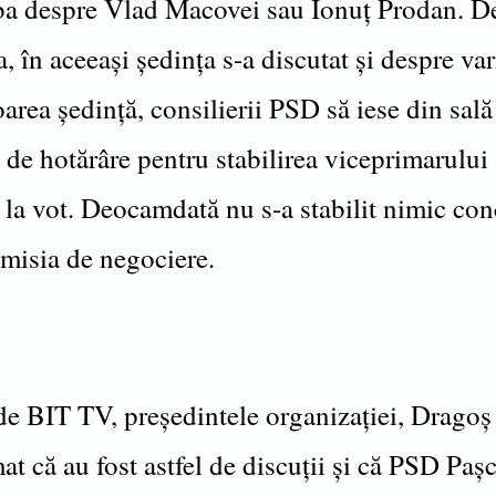
ba despre Vlad Macovei sau Ionuț Prodan. D
 în aceeași ședința s-a discutat și despre var
area ședință, consilierii PSD să iese din sală
 de hotărâre pentru stabilirea viceprimarului 
 la vot. Deocamdată nu s-a stabilit nimic conc
misia de negociere.
 de BIT TV, președintele organizației, Dragoș
at că au fost astfel de discuții și că PSD Pașc