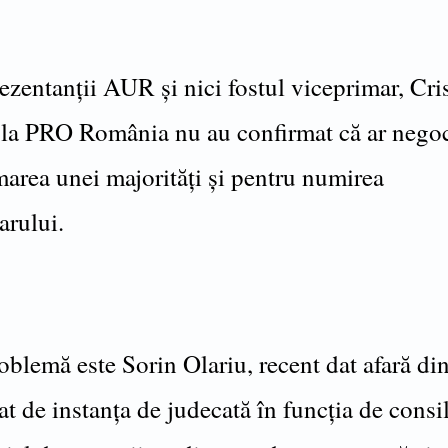
ezentanții AUR și nici fostul viceprimar, Cri
 la PRO România nu au confirmat că ar nego
area unei majorități și pentru numirea
arului.
oblemă este Sorin Olariu, recent dat afară d
at de instanța de judecată în funcția de consil