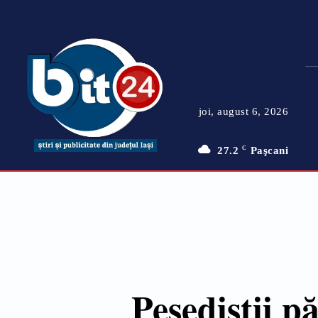
joi, august 6, 2026
27.2
C
Paşcani
Pesediștii p