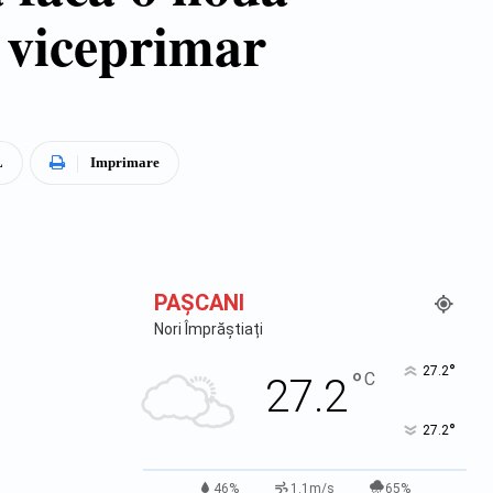
e viceprimar
L
Imprimare
PAŞCANI
Nori Împrăștiați
°
27.2
°
C
27.2
°
27.2
46%
1.1m/s
65%