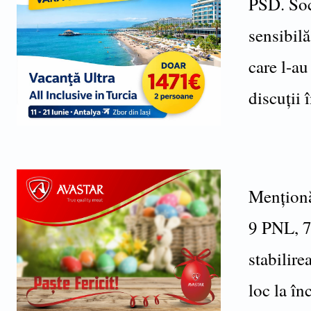
PSD. Soci
sensibilă
care l-au
discuții 
Menționăm
9 PNL, 7
stabilire
loc la î