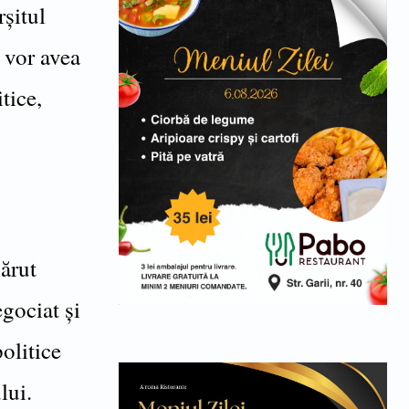
rșitul
i vor avea
tice,
ărut
gociat și
politice
lui.