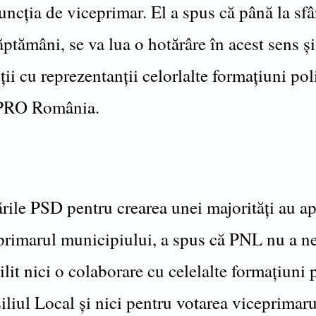
uncția de viceprimar. El a spus că până la sfâ
ăptămâni, se va lua o hotărâre în acest sens ș
ții cu reprezentanții celorlalte formațiuni poli
PRO România.
rile PSD pentru crearea unei majorități au ap
primarul municipiului, a spus că PNL nu a ne
ilit nici o colaborare cu celelalte formațiuni 
liul Local și nici pentru votarea viceprimaru