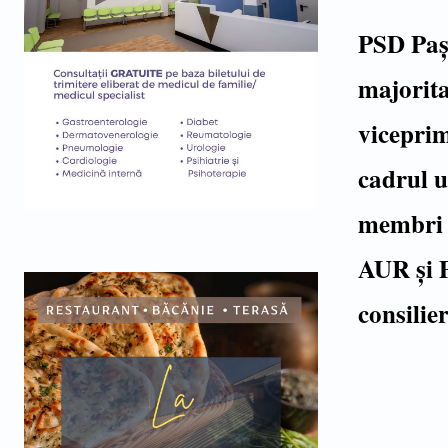
PSD Pașc
majorita
viceprim
cadrul u
membri a
AUR și 
consilie