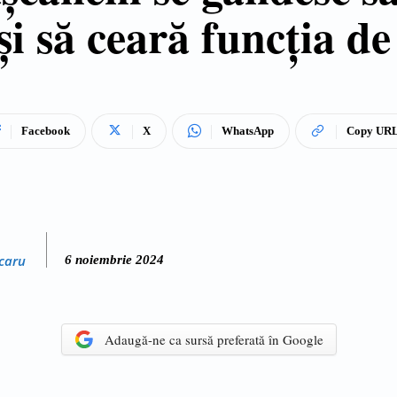
și să ceară funcția d
Facebook
X
WhatsApp
Copy UR
caru
6 noiembrie 2024
Adaugă-ne ca sursă preferată în Google