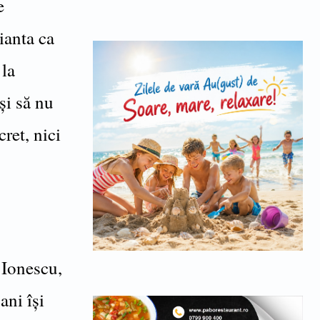
e
ianta ca
 la
și să nu
ret, nici
 Ionescu,
ani își