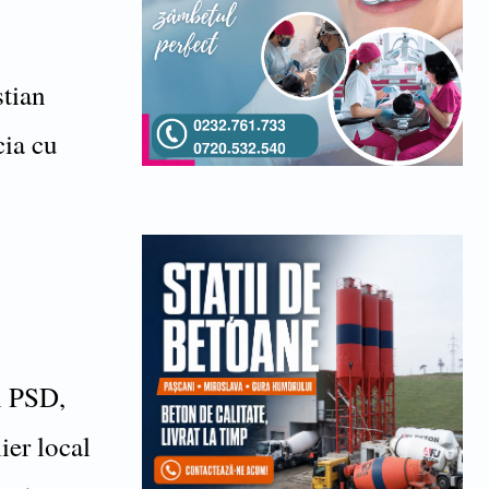
stian
cia cu
in PSD,
ier local