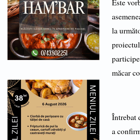
Este vor
asemenea,
la următo
proiectul
participe
măcar co
Întrebat
a confirm