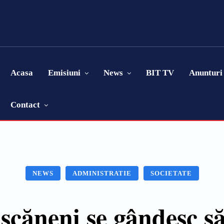
Acasa
Emisiuni
News
BIT TV
Anunturi
Contact
NEWS
ADMINISTRATIE
SOCIETATE
ășcăneni se gândesc s