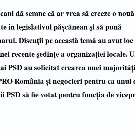
ani dă semne că ar vrea să creeze o nouă
te în legislativul pășcănean și să pună
arul. Discuții pe această temă au avut loc 
nei recente ședințe a organizației locale. U
i PSD au solicitat crearea unei majorităț
PRO România și negocieri pentru ca unul 
rii PSD să fie votat pentru funcția de vicep