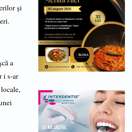
rilor și
eri.
șcă a
 i s-ar
locale,
unei