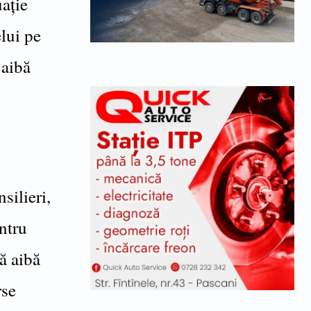
uație
elui pe
 aibă
silieri,
ntru
ă aibă
rse