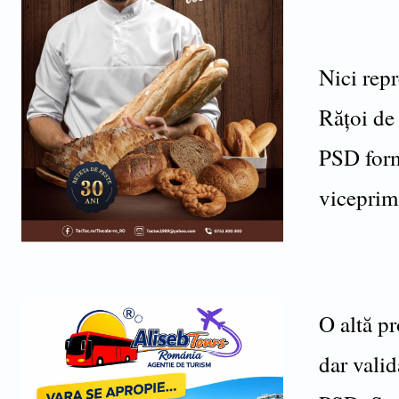
Nici repr
Rățoi de
PSD form
viceprim
O altă pr
dar valid