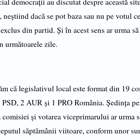
al democrații au discutat despre această sit
, neștiind dacă se pot baza sau nu pe votul c
 exclus din partid. Și în acest sens ar urma să
în următoarele zile.
 că legislativul local este format din 19 con
 PSD, 2 AUR și 1 PRO România. Ședința pe
a comisiei și votarea viceprimarului ar urma s
nceputul săptămânii viitoare, conform unor su