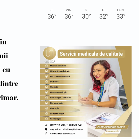
J
VIN
S
D
LUN
36
°
36
°
30
°
32
°
33
°
în
nii
i cu
dintre
rimar.