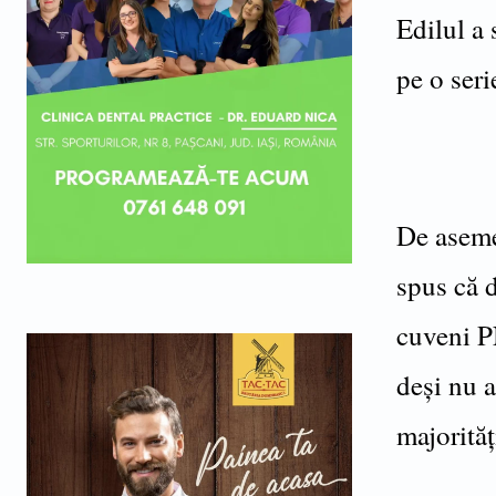
Edilul a 
pe o seri
De aseme
spus că d
cuveni PN
deși nu 
majorităț