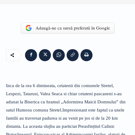
Adaugă-ne ca sursă preferată în Google
Inca de la ora 6 dimineata, cetatenii din comunele Siretel,
Lespezi, Tatarusi, Valea Seaca si chiar cetateni pascaneni s-au
adunat la Biserica cu hramul „Adormirea Maicii Domnului” din
satul Humosu comuna Siretel.Impresionant este faptul ca unele
familii au traversat padurea si au venit pe jos si de la 20 km
distanta. La aceasta slujba au particiat Preasfințitul Calinic
Botoșăneanul, Episcop-vicar al Arhiepiscopiei Iaşilor, alaturi de