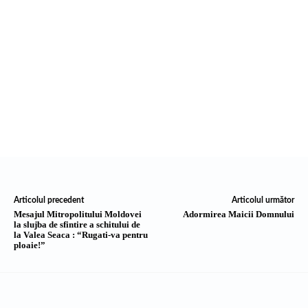
Articolul precedent
Articolul următor
Mesajul Mitropolitului Moldovei
Adormirea Maicii Domnului
la slujba de sfintire a schitului de
la Valea Seaca : “Rugati-va pentru
ploaie!”