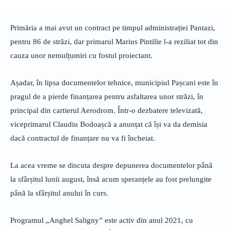
Primăria a mai avut un contract pe timpul administrației Pantazi,
pentru 86 de străzi, dar primarul Marius Pintilie l-a reziliat tot din
cauza unor nemulțumiri cu fostul proiectant.
Așadar, în lipsa documentelor tehnice, municipiul Pașcani este în
pragul de a pierde finanțarea pentru asfaltarea unor străzi, în
principal din cartierul Aerodrom. Într-o dezbatere televizată,
viceprimarul Claudiu Bodoașcă a anunțat că își va da demisia
dacă contractul de finanțare nu va fi încheiat.
La acea vreme se discuta despre depunerea documentelor până
la sfârșitul lunii august, însă acum speranțele au fost prelungite
până la sfârșitul anului în curs.
Programul „Anghel Saligny” este activ din anul 2021, cu