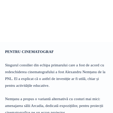
PENTRU CINEMATOGRAF
Singurul consilier din echipa primarului care a fost de acord cu
redeschiderea cinematografului a fost Alexandru Nemțanu de la
PNL. El a explicat că o astfel de investiție ar fi utilă, chiar și
pentru activitățile educative.
Nemțanu a propus o variantă alternativă cu costuri mai mici:
amenajarea sălii Arcadia, dedicată expozițiilor, pentru proiecții
cinematografice pe un ecran proiector.