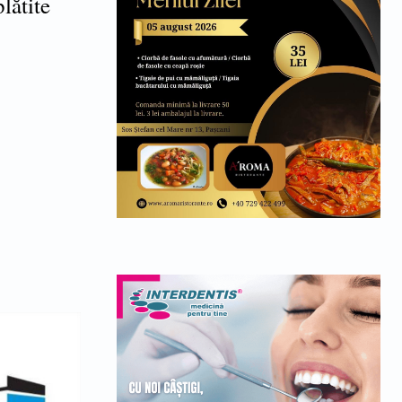
lătite