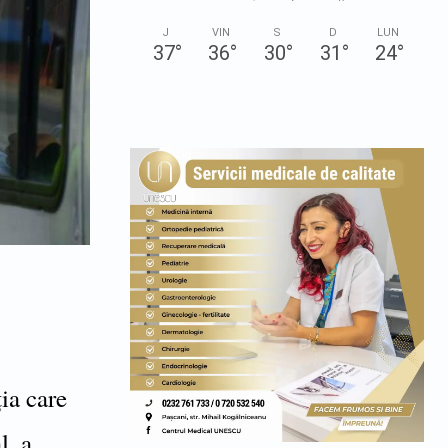
J
VIN
S
D
LUN
37
°
36
°
30
°
31
°
24
°
ia care
l, a