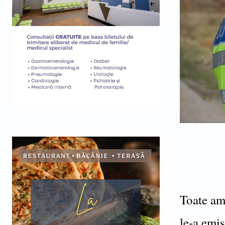
Toate ame
le-a emis