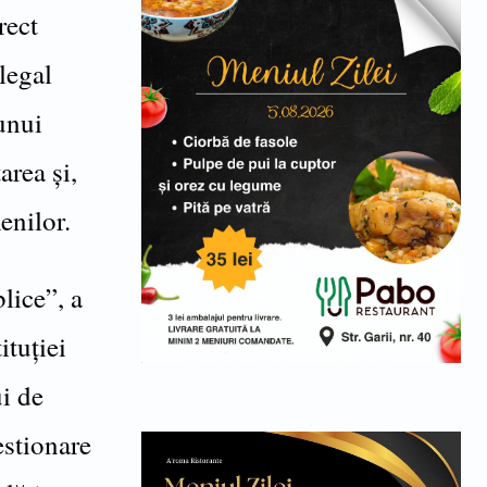
rect
legal
unui
area și,
enilor.
lice”, a
ituției
i de
estionare