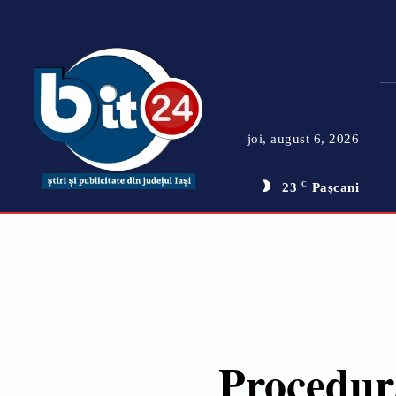
joi, august 6, 2026
23
C
Paşcani
Procedura