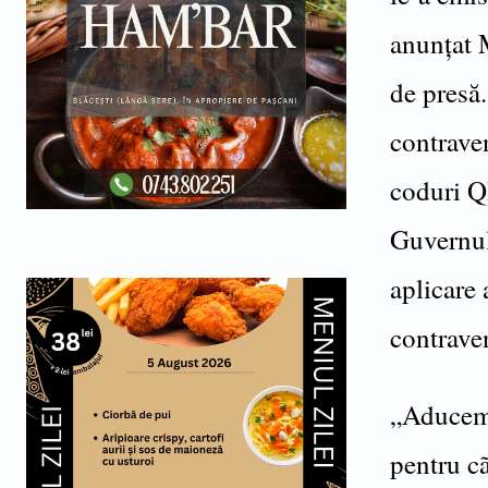
anunțat 
de presă.
contraven
coduri Q
Guvernul
aplicare
contrave
„Aducem 
pentru c