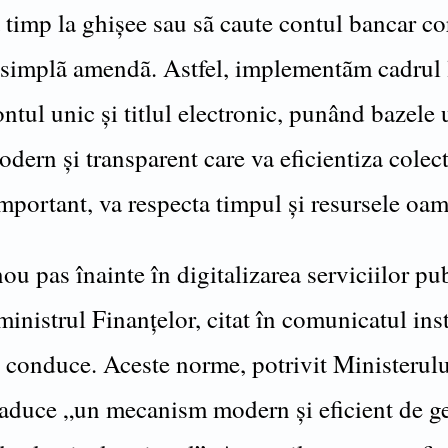
 timp la ghișee sau sã caute contul bancar co
 simplã amendã. Astfel, implementãm cadrul 
ntul unic și titlul electronic, punând bazele 
dern și transparent care va eficientiza colect
mportant, va respecta timpul și resursele oam
ou pas înainte în digitalizarea serviciilor pub
ministrul Finanțelor, citat în comunicatul inst
o conduce. Aceste norme, potrivit Ministerulu
 aduce „un mecanism modern și eficient de g