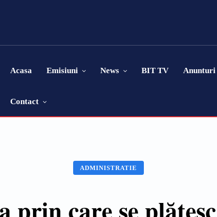
Acasa
Emisiuni
News
BIT TV
Anunturi
Contact
ADMINISTRATIE
 prin care se plătes