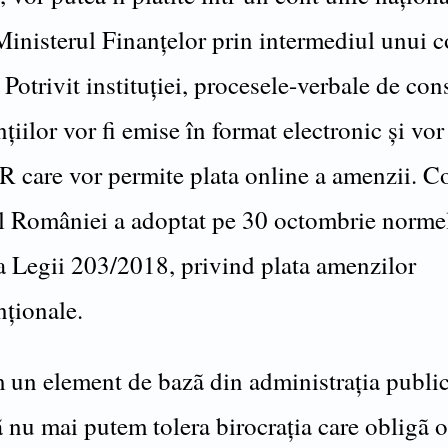
Ministerul Finanțelor prin intermediul unui 
 Potrivit instituției, procesele-verbale de con
țiilor vor fi emise în format electronic și vo
R care vor permite plata online a amenzii. C
 României a adoptat pe 30 octombrie norme
 a Legii 203/2018, privind plata amenzilor
nționale.
un element de bazã din administrația publicã
ã nu mai putem tolera birocrația care obligã 