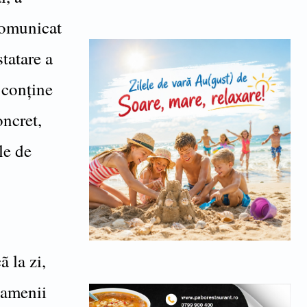
comunicat
statare a
r conține
oncret,
le de
 la zi,
oamenii