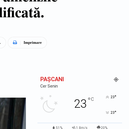
ificată.
L
Imprimare
PAŞCANI
Cer Senin
°
23
°
C
23
°
23
51%
1.8m/s
20%