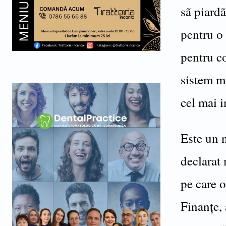
sã piardã
pentru o
pentru co
sistem mo
cel mai i
Este un n
declarat 
pe care 
Finanțe,