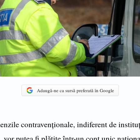
Adaugă-ne ca sursă preferată în Google
nzile contravenționale, indiferent de instituț
, vor putea fi plătite într-un cont unic naționa