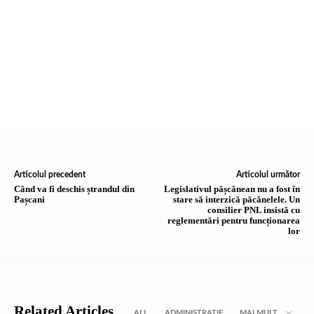
Articolul precedent
Articolul următor
Când va fi deschis ștrandul din
Legislativul pășcănean nu a fost în
Pașcani
stare să interzică păcănelele. Un
consilier PNL insistă cu
reglementări pentru funcționarea
lor
Related Articles
ALL
ADMINISTRATIE
MAI MULT