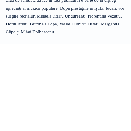
Ziua de sâmbătă aduce în fața publicului o serie de interpreți
apreciați ai muzicii populare. După prestațiile artiștilor locali, vor
susține recitaluri Mihaela Jitariu Ungureanu, Florentina Vezatiu,
Dorin Iftimi, Petronela Popa, Vasile Dumitru Ostafi, Margareta
Clipa și Mihai Dolhascanu.