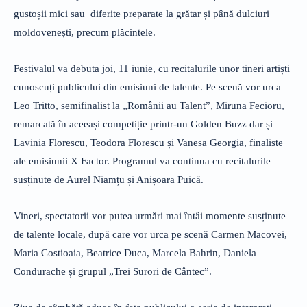
gustoșii mici sau
diferite preparate la grătar și până dulciuri
moldovenești, precum plăcintele.
Festivalul va debuta joi, 11 iunie, cu recitalurile unor tineri artiști
cunoscuți publicului din emisiuni de talente. Pe scenă vor urca
Leo Tritto, semifinalist la „Românii au Talent”, Miruna Fecioru,
remarcată în aceeași competiție printr-un Golden Buzz dar și
Lavinia Florescu, Teodora Florescu și Vanesa Georgia, finaliste
ale emisiunii X Factor. Programul va continua cu recitalurile
susținute de Aurel Niamțu și Anișoara Puică.
Vineri, spectatorii vor putea urmări mai întâi momente susținute
de talente locale, după care vor urca pe scenă Carmen Macovei,
Maria Costioaia, Beatrice Duca, Marcela Bahrin, Daniela
Condurache și grupul „Trei Surori de Cântec”.