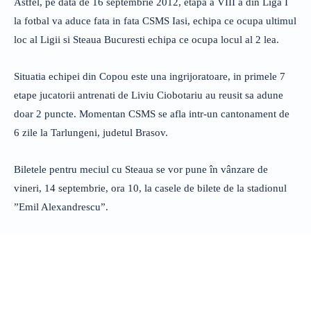
Astfel, pe data de 16 septembrie 2012, etapa a VIII a din Liga I
la fotbal va aduce fata in fata CSMS Iasi, echipa ce ocupa ultimul
loc al Ligii si Steaua Bucuresti echipa ce ocupa locul al 2 lea.
Situatia echipei din Copou este una ingrijoratoare, in primele 7
etape jucatorii antrenati de Liviu Ciobotariu au reusit sa adune
doar 2 puncte. Momentan CSMS se afla intr-un cantonament de
6 zile la Tarlungeni, judetul Brasov.
Biletele pentru meciul cu Steaua se vor pune în vânzare de
vineri, 14 septembrie, ora 10, la casele de bilete de la stadionul
”Emil Alexandrescu”.