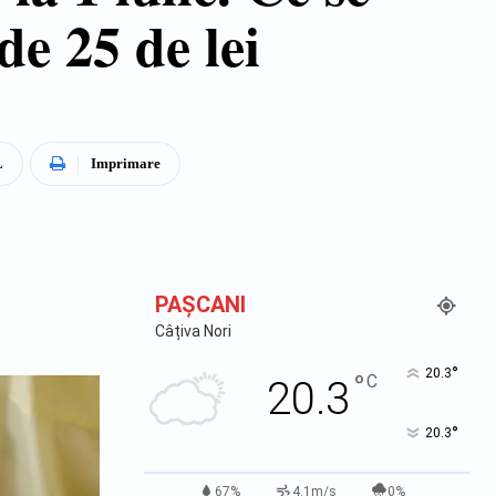
de 25 de lei
L
Imprimare
PAŞCANI
Câțiva Nori
°
20.3
°
C
20.3
°
20.3
67%
4.1m/s
0%