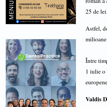
român a a
25 de lei
Astfel, d
milioane 
Între ti
1 iulie o
europene
Valdis 