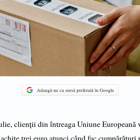
Adaugă-ne ca sursă preferată în Google
ulie, clienții din întreaga Uniune Europeană 
 achite trei euro atunci când fac cumpărături