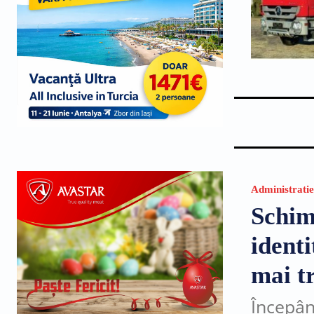
Administratie
Schim
ident
mai tr
Începân