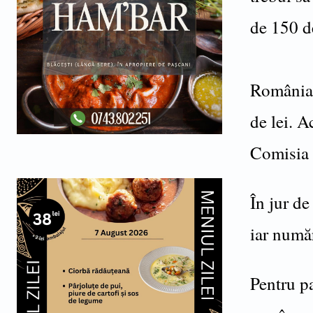
de 150 d
România a
de lei. A
Comisia 
În jur d
iar număr
Pentru p