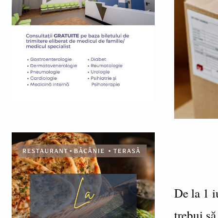
De la 1 i
trebui să