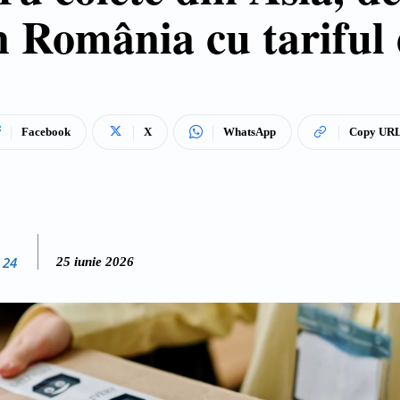
 România cu tariful 
Facebook
X
WhatsApp
Copy UR
 24
25 iunie 2026