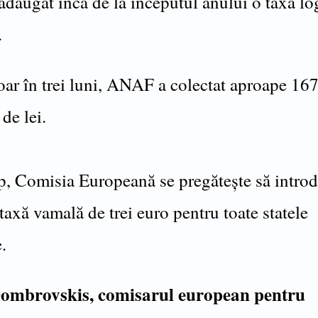
dăugat încă de la începutul anului o taxă lo
.
oar în trei luni, ANAF a colectat aproape 16
de lei.
mp, Comisia Europeană se pregătește să introd
 taxă vamală de trei euro pentru toate statele
.
Dombrovskis, comisarul european pentru