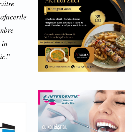
către
afacerile
embre
 în
ic
.”