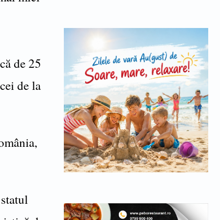
ică de 25
cei de la
România,
statul