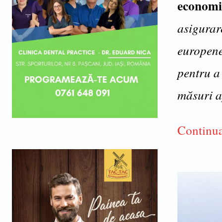
economi
asigurar
europene
pentru a
măsuri ap
Continua