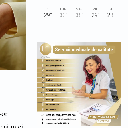
D
LUN
MAR
MIE
J
29
°
33
°
38
°
29
°
28
°
vor
 mai mici