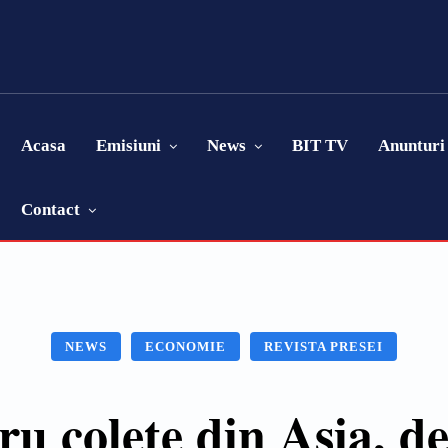
Acasa
Emisiuni
News
BIT TV
Anunturi
Contact
NEWS
ECONOMIE
REVISTA PRESEI
 colete din Asia, de 