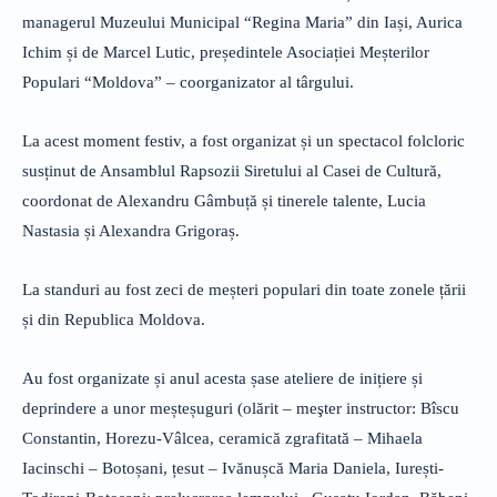
managerul Muzeului Municipal “Regina Maria” din Iași, Aurica
Ichim și de Marcel Lutic, președintele Asociației Meșterilor
Populari “Moldova” – coorganizator al târgului.
La acest moment festiv, a fost organizat și un spectacol folcloric
susținut de Ansamblul Rapsozii Siretului al Casei de Cultură,
coordonat de Alexandru Gâmbuță și tinerele talente, Lucia
Nastasia și Alexandra Grigoraș.
La standuri au fost zeci de meșteri populari din toate zonele țării
și din Republica Moldova.
Au fost organizate și anul acesta șase ateliere de inițiere și
deprindere a unor meșteșuguri (olărit – meşter instructor: Bîscu
Constantin, Horezu-Vâlcea, ceramică zgrafitată – Mihaela
Iacinschi – Botoșani, țesut – Ivănușcă Maria Daniela, Iurești-