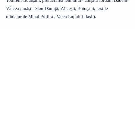
Todireni-Botoșani; prelucrarea lemnului– Gușatu Iordan, Băbeni-
Vâlcea ; măști- Stan Dănuță, Zăicești, Botoșani; textile
miniaturale Mihai Profira , Valea Lupului -Iași ).