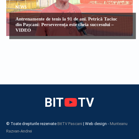
NEWS
Antrenamente de tenis la 91 de ani. Petrică Taciuc
din Pașcani: Perseverența este cheia succesului –
VIDEO
BIT
TV
© Toate drepturile rezervate
BitTV Pascani
| Web design -
Munteanu
Razvan-Andrei