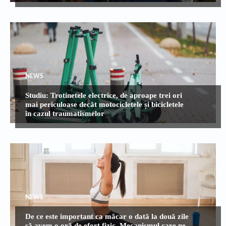
NEWS
Studiu: Trotinetele electrice, de aproape trei ori
mai periculoase decât motocicletele și bicicletele
în cazul traumatismelor
NEWS
De ce este important ca măcar o dată la două zile
să avem o oră de efort fizic. Mecanismul care ne