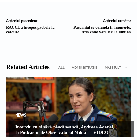
Articolul precedent
Articolul următor
RAGCL a inceput probele la
Pascaniul se cufunda in intuneric.
caldura
Afla cand vom iesi la lumina
Related Articles
ALL
ADMINISTRATIE
MAI MULT
NEWS
Interviu cu tânără pășcăneancă, Andreea Aoanei,
la Podcasturile Observatorul Militar – VIDEO