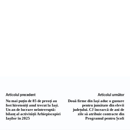
Articolul precedent
Articolul următor
Nu mai puțin de 85 de preoți au
Două firme din Iași aduc o gustare
fost hirotoniți anul trecut la Iași.
pentru jumătate din elevii
Un an de lucrare neîntreruptă:
județului. CJ încearcă de ani de
bilanț al activității Arhiepiscopiei
zile să atribuie contracte din
Iașilor în 2025
Programul pentru Școli