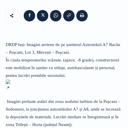
DRDP Iași: Imagini aeriene de pe șantierul Autostrăzii A7 Bacău
– Pașcani, Lot 3, Mircești – Pașcani.
În ciuda temperaturilor scăzute, (aprox. -8 grade), constructorul
este mobilizat în șantier cu utilaje, autobasculante și personal,
pentru lucrări pretabile sezonului.
Imagini preluate astăzi din zona nodului turbion de la Pașcani –
Sodomeni, la joncțiunea autostrăzilor A7 și A8, unde se lucrează
la depozitele de materiale. Lucrări similare se înregistrează și în
zona Trifești – Horia (județul Neamț).