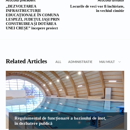
Articolul precedent
Articolul următor
„DEZVOLTAREA
Locurile de veci vor fi închiriate,
INFRASTRUCTURII
în vechiul cimitir
EDUCAȚIONALE ÎN COMUNA
LESPEZI, JUDEȚUL IAȘI PRIN
CONSTRUIREA ȘI DOTAREA
UNEI CREȘE” începere proiect
Related Articles
ALL
ADMINISTRATIE
MAI MULT
ADMINISTRATIE
Regulamentul de funcționare a bazinului de înot,
în dezbatere publică