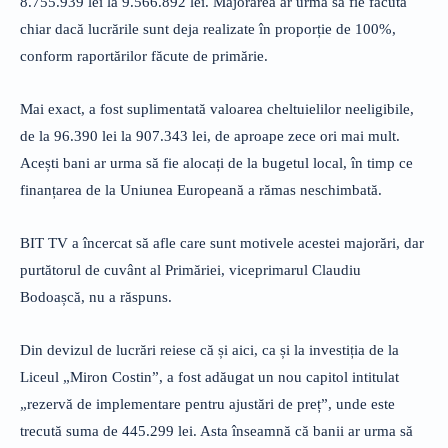
8.755.939 lei la 9.566.892 lei. Majorarea ar urma să fie făcută
chiar dacă lucrările sunt deja realizate în proporție de 100%,
conform raportărilor făcute de primărie.
Mai exact, a fost suplimentată valoarea cheltuielilor neeligibile,
de la 96.390 lei la 907.343 lei, de aproape zece ori mai mult.
Acești bani ar urma să fie alocați de la bugetul local, în timp ce
finanțarea de la Uniunea Europeană a rămas neschimbată.
BIT TV a încercat să afle care sunt motivele acestei majorări, dar
purtătorul de cuvânt al Primăriei, viceprimarul Claudiu
Bodoașcă, nu a răspuns.
Din devizul de lucrări reiese că și aici, ca și la investiția de la
Liceul „Miron Costin”, a fost adăugat un nou capitol intitulat
„rezervă de implementare pentru ajustări de preț”, unde este
trecută suma de 445.299 lei. Asta înseamnă că banii ar urma să