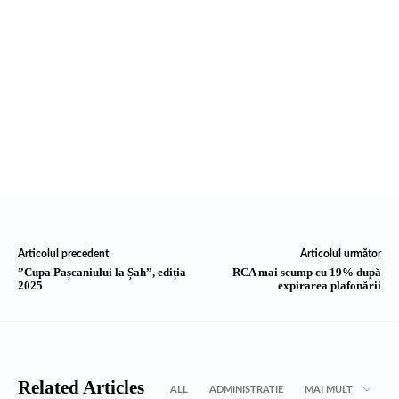
Articolul precedent
Articolul următor
”Cupa Pașcaniului la Șah”, ediția
RCA mai scump cu 19% după
2025
expirarea plafonării
Related Articles
ALL
ADMINISTRATIE
MAI MULT