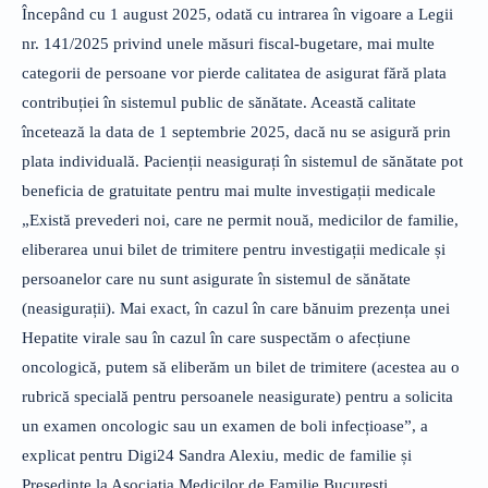
Începând cu 1 august 2025, odată cu intrarea în vigoare a Legii
nr. 141/2025 privind unele măsuri fiscal-bugetare, mai multe
categorii de persoane vor pierde calitatea de asigurat fără plata
contribuției în sistemul public de sănătate. Această calitate
încetează la data de 1 septembrie 2025, dacă nu se asigură prin
plata individuală. Pacienții neasigurați în sistemul de sănătate pot
beneficia de gratuitate pentru mai multe investigații medicale
„Există prevederi noi, care ne permit nouă, medicilor de familie,
eliberarea unui bilet de trimitere pentru investigații medicale și
persoanelor care nu sunt asigurate în sistemul de sănătate
(neasigurații). Mai exact, în cazul în care bănuim prezența unei
Hepatite virale sau în cazul în care suspectăm o afecțiune
oncologică, putem să eliberăm un bilet de trimitere (acestea au o
rubrică specială pentru persoanele neasigurate) pentru a solicita
un examen oncologic sau un examen de boli infecțioase”, a
explicat pentru Digi24 Sandra Alexiu, medic de familie și
Președinte la Asociația Medicilor de Familie București.