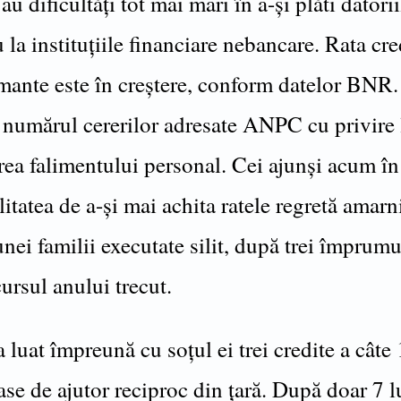
u dificultăți tot mai mari în a-și plăti datorii
 la instituțiile financiare nebancare. Rata cre
mante este în creștere, conform datelor BNR.
i numărul cererilor adresate ANPC cu privire 
rea falimentului personal. Cei ajunși acum în
itatea de a-și mai achita ratele regretă amarn
unei familii executate silit, după trei împrumu
cursul anului trecut.
 luat împreună cu soțul ei trei credite a câte
ase de ajutor reciproc din țară. După doar 7 l