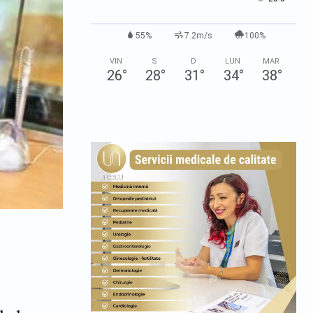
55%
7.2m/s
100%
VIN
S
D
LUN
MAR
26
°
28
°
31
°
34
°
38
°