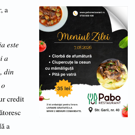
, a
ia este
i a
, din
 o
r credit
ătoresc
lă a