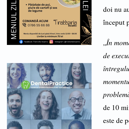
doi nu au
început p
În mome
„
de execut
întregulu
momentul 
problemă
de 10 mi
este de p