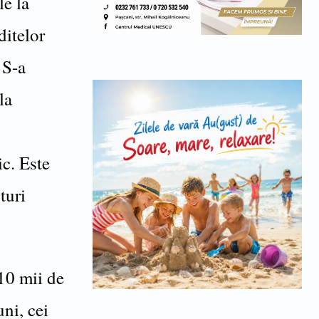
le la
ditelor
 S-a
la
ic. Este
turi
 10 mii de
uni, cei