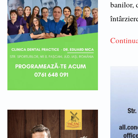
banilor, 
întârzier
Continua