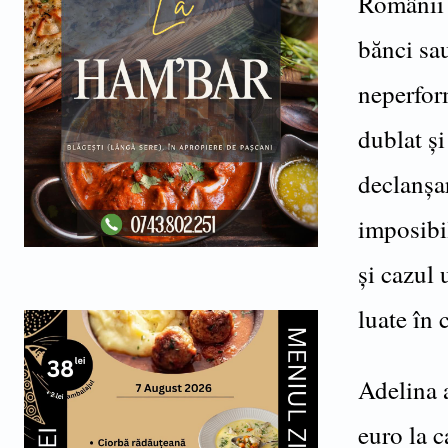
Românii a
bănci sau
neperfor
dublat ș
declanșa
imposibil
și cazul 
luate în 
Adelina a
euro la c