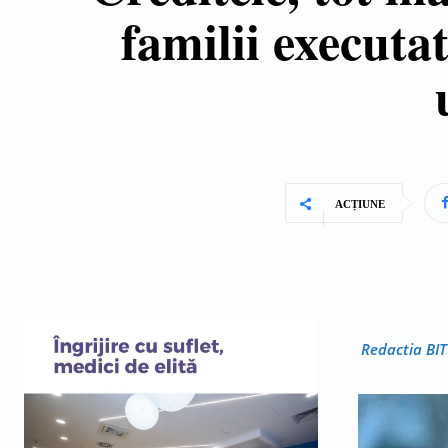
familii executa
ACȚIUNE
Redactia BIT