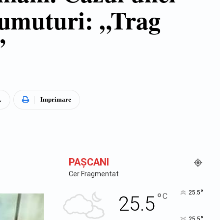
prumuturi: „Trag
”
L
Imprimare
PAŞCANI
Cer Fragmentat
°
25.5
°
C
25.5
°
25.5