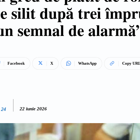
te silit după trei îm
un semnal de alarmă
Facebook
X
WhatsApp
Copy UR
 24
22 iunie 2026