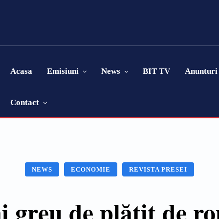
Acasa
Emisiuni
News
BIT TV
Anunturi
Contact
NEWS
ECONOMIE
REVISTA PRESEI
ai greu de plătit de r