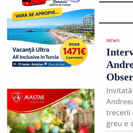
NEWS
Inter
Andre
Obser
Invitată
Andreea
trecerii
greu e s