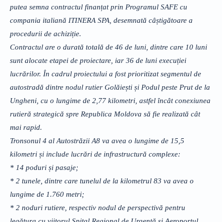
putea semna contractul finanțat prin Programul SAFE cu
compania italiană ITINERA SPA, desemnată câștigătoare a
procedurii de achiziție.
Contractul are o durată totală de 46 de luni, dintre care 10 luni
sunt alocate etapei de proiectare, iar 36 de luni execuției
lucrărilor. În cadrul proiectului a fost prioritizat segmentul de
autostradă dintre nodul rutier Golăiești și Podul peste Prut de la
Ungheni, cu o lungime de 2,77 kilometri, astfel încât conexiunea
rutieră strategică spre Republica Moldova să fie realizată cât
mai rapid.
Tronsonul 4 al Autostrăzii A8 va avea o lungime de 15,5
kilometri și include lucrări de infrastructură complexe:
* 14 poduri și pasaje;
* 2 tunele, dintre care tunelul de la kilometrul 83 va avea o
lungime de 1.760 metri;
* 2 noduri rutiere, respectiv nodul de perspectivă pentru
legătura cu viitorul Spital Regional de Urgență și Aeroportul