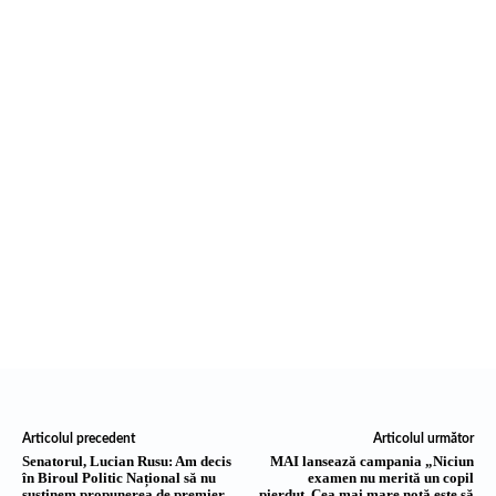
Articolul precedent
Articolul următor
Senatorul, Lucian Rusu: Am decis
MAI lansează campania „Niciun
în Biroul Politic Național să nu
examen nu merită un copil
susținem propunerea de premier
pierdut. Cea mai mare notă este să