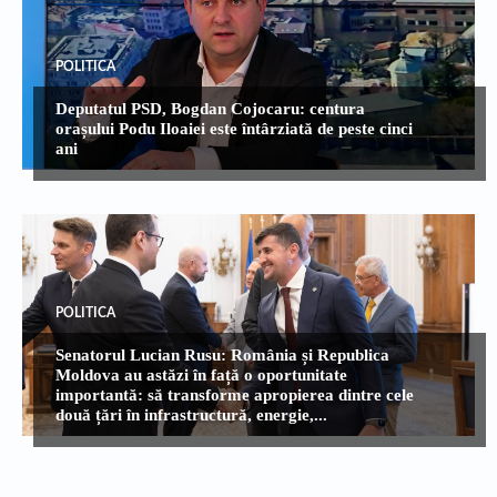
POLITICA
Deputatul PSD, Bogdan Cojocaru: centura
orașului Podu Iloaiei este întârziată de peste cinci
ani
POLITICA
Senatorul Lucian Rusu: România și Republica
Moldova au astăzi în față o oportunitate
importantă: să transforme apropierea dintre cele
două țări în infrastructură, energie,...