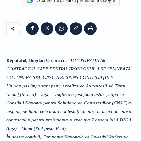
Adaugă-ne ca sursă preferată în Google
Deputatul, Bogdan Cojocaru:
AUTOSTRADA A8:
CONTRACTUL SAFE PENTRU TRONSONUL 4 SE SEMNEAZĂ
CU ITINERA SPA. CNSC A RESPINS CONTESTAȚIILE
Un nou pas important pentru realizarea Autostrăzii A8 Târgu
Neamț (Moțca) – Iași – Ungheni a fost făcut astăzi, după ce
Consiliul Național pentru Soluționarea Contestațiilor (CNSC) a
respins, pe fond, cele două contestații depuse în urma atribuirii
contractului pentru proiectarea și execuția Tronsonului 4 DN24
(Iași) – Vamă (Pod peste Prut).
În aceste condiții, Compania Națională de Investiții Rutiere va