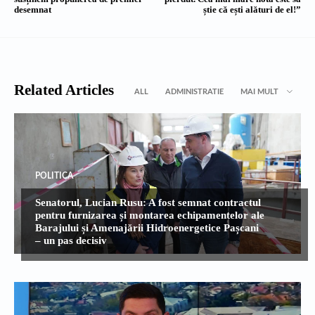
desemnat
știe că ești alături de el!”
Related Articles
ALL
ADMINISTRATIE
MAI MULT
POLITICA
Senatorul, Lucian Rusu: A fost semnat contractul
pentru furnizarea și montarea echipamentelor ale
Barajului și Amenajării Hidroenergetice Pașcani
– un pas decisiv