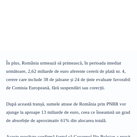
În plus, România urmează să primească, în perioada imediat
următoare, 2,62 miliarde de euro aferente cererii de plată nr. 4,
cerere care include 38 de jaloane și 24 de ținte evaluate favorabil
de Comisia Europeană, fără suspendări sau corecții.
După această tranșă, sumele atrase de România prin PNRR vor
ajunge la aproape 13 miliarde de euro, ceea ce înseamnă un grad
de absorbție de aproximativ 61% din alocarea totală.
Aceste rezultate confirmă faptul că Guvernul Ilie Bolojan a reușit