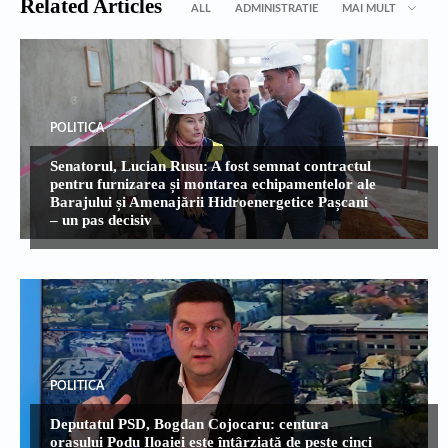
Related Articles
ALL
ADMINISTRATIE
MAI MULT
POLITICA
Senatorul, Lucian Rusu: A fost semnat contractul
pentru furnizarea și montarea echipamentelor ale
Barajului și Amenajării Hidroenergetice Pașcani
– un pas decisiv
POLITICA
Deputatul PSD, Bogdan Cojocaru: centura
orașului Podu Iloaiei este întârziată de peste cinci