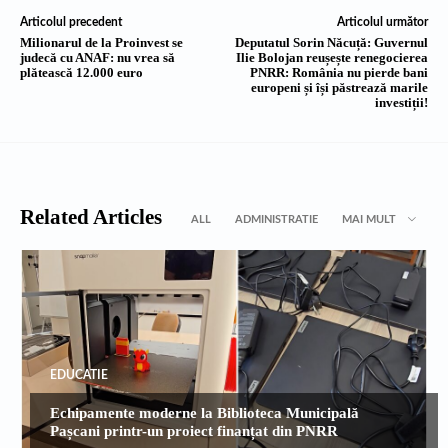
Articolul precedent
Articolul următor
Milionarul de la Proinvest se
Deputatul Sorin Năcuță: Guvernul
judecă cu ANAF: nu vrea să
Ilie Bolojan reușește renegocierea
plătească 12.000 euro
PNRR: România nu pierde bani
europeni și își păstrează marile
investiții!
Related Articles
ALL
ADMINISTRATIE
MAI MULT
EDUCATIE
Echipamente moderne la Biblioteca Municipală
Pașcani printr-un proiect finanțat din PNRR