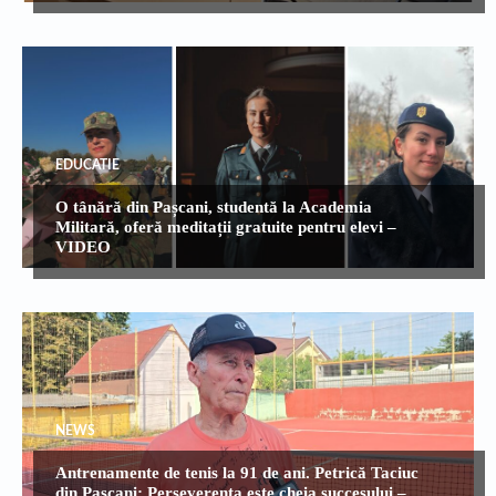
EDUCATIE
O tânără din Pașcani, studentă la Academia
Militară, oferă meditații gratuite pentru elevi –
VIDEO
NEWS
Antrenamente de tenis la 91 de ani. Petrică Taciuc
din Pașcani: Perseverența este cheia succesului –