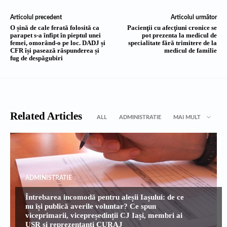
Articolul precedent
Articolul următor
O șină de cale ferată folosită ca
Pacienţii cu afecţiuni cronice se
parapet s-a înfipt în pieptul unei
pot prezenta la medicul de
femei, omorând-o pe loc. DADJ și
specialitate fără trimitere de la
CFR își pasează răspunderea și
medicul de familie
fug de despăgubiri
Related Articles
ALL
ADMINISTRATIE
MAI MULT
ADMINISTRATIE
Întrebarea incomodă pentru aleșii Iașului: de ce
nu își publică averile voluntar? Ce spun
viceprimarii, vicepreședinții CJ Iași, membri ai
USR și reprezentanți CURAJ