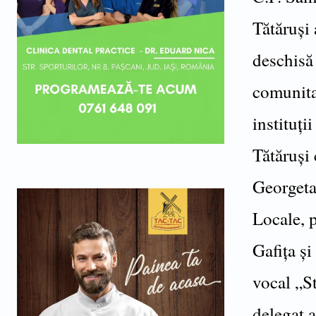
Tătăruși
deschisă 
comunita
instituți
Tătăruși
Georgeta 
Locale, 
Gafița ș
vocal „S
delegat a