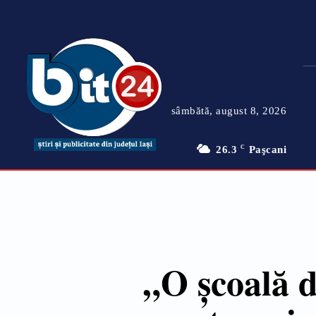
sâmbătă, august 8, 2026
26.3
C
Paşcani
„O școală d