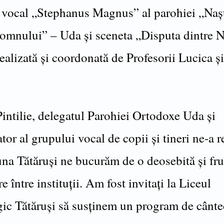
 vocal „Stephanus Magnus” al parohiei „Naș
omnului” – Uda și sceneta „Disputa dintre N
ealizată și coordonată de Profesorii Lucica ș
intilie, delegatul Parohiei Ortodoxe Uda și
or al grupului vocal de copii și tineri ne-a re
na Tătăruși ne bucurăm de o deosebită și f
e între instituții. Am fost invitați la Liceul
ic Tătăruși să susținem un program de cântec