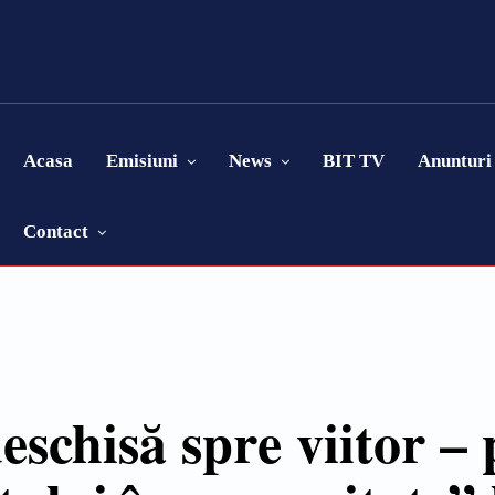
Acasa
Emisiuni
News
BIT TV
Anunturi
Contact
eschisă spre viitor 