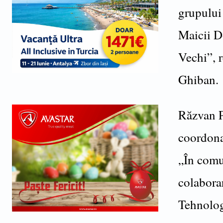
grupului
Maicii D
Vechi”, r
Ghiban.
Răzvan P
coordonat
„În comu
colaborar
Tehnolog