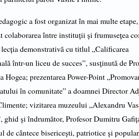
edagogic a fost organizat în mai multe etape,
t colaborarea între instituții și frumusețea 
 lecția demonstrativă cu titlul „Calificarea
ală într-un liceu de succes”, susținută de Pr
a Hogea; prezentarea Power-Point „Promova
iatului în comunitate” a doamnei Director Ad
Climente; vizitarea muzeului „Alexandru Vas
”, ghid și îndrumător, Profesor Dumitru Gafiț
 de cântece bisericești, patriotice și popular