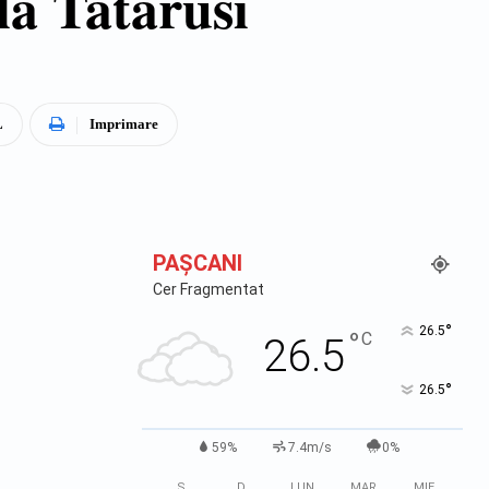
la Tatarusi
L
Imprimare
PAŞCANI
Cer Fragmentat
°
26.5
°
C
26.5
°
26.5
59%
7.4m/s
0%
S
D
LUN
MAR
MIE