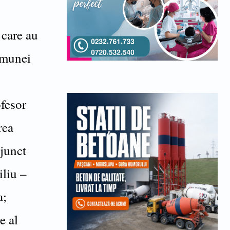
 care au
comunei
ofesor
rea
junct
iliu –
a;
e al