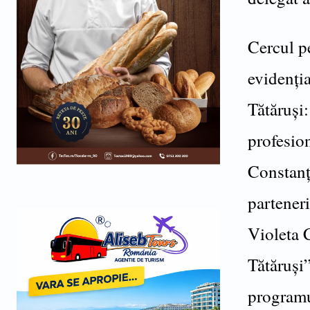
Cercul p
evidenția
Tătăruși:
profesion
Constanț
partener
Violeta 
Tătăruși
programul