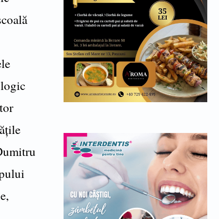
școală
ele
ologic
tor
ățile
Dumitru
pului
e,