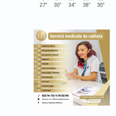
27
°
30
°
34
°
38
°
30
°