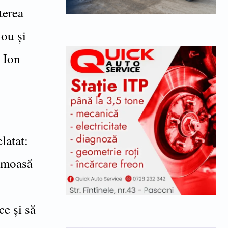
terea
ou și
i Ion
latat:
rumoasă
e și să