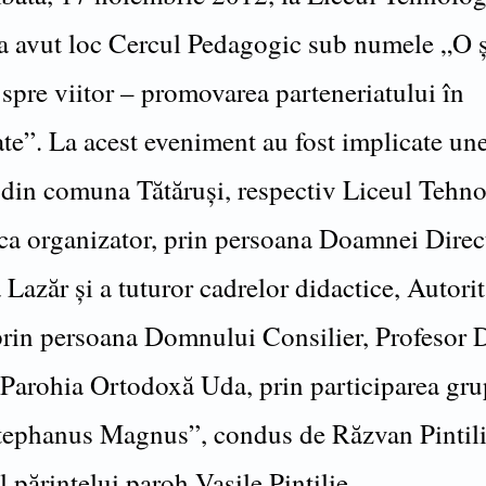
 a avut loc Cercul Pedagogic sub numele „O 
spre viitor – promovarea parteneriatului în
te”. La acest eveniment au fost implicate un
i din comuna Tătăruși, respectiv Liceul Tehn
 ca organizator, prin persoana Doamnei Direc
Lazăr și a tuturor cadrelor didactice, Autorit
prin persoana Domnului Consilier, Profesor 
i Parohia Ortodoxă Uda, prin participarea gru
tephanus Magnus”, condus de Răzvan Pintili
l părintelui paroh Vasile Pintilie.