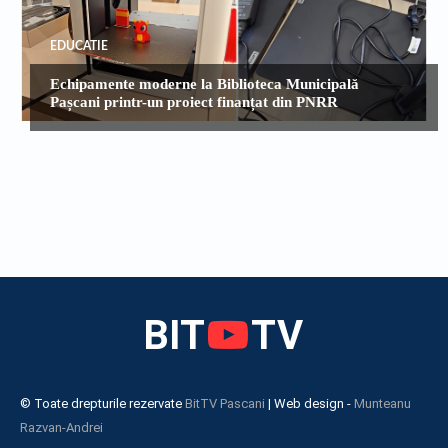
EDUCATIE
Echipamente moderne la Biblioteca Municipală
Pașcani printr-un proiect finanțat din PNRR
BIT
TV
© Toate drepturile rezervate
BitTV Pascani
| Web design -
Munteanu
Razvan-Andrei