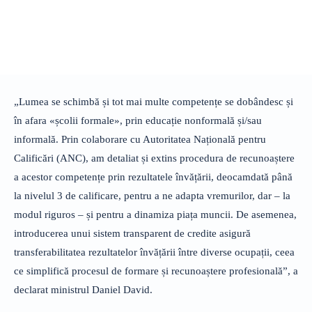
„Lumea se schimbă și tot mai multe competențe se dobândesc și
în afara «școlii formale», prin educație nonformală și/sau
informală. Prin colaborare cu Autoritatea Națională pentru
Calificări (ANC), am detaliat și extins procedura de recunoaștere
a acestor competențe prin rezultatele învățării, deocamdată până
la nivelul 3 de calificare, pentru a ne adapta vremurilor, dar – la
modul riguros – și pentru a dinamiza piața muncii. De asemenea,
introducerea unui sistem transparent de credite asigură
transferabilitatea rezultatelor învățării între diverse ocupații, ceea
ce simplifică procesul de formare și recunoaștere profesională”, a
declarat ministrul Daniel David.