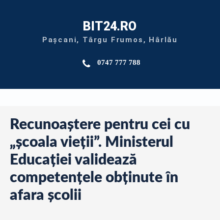
BIT24.RO
Pașcani, Târgu Frumos, Hârlău
0747 777 788
Recunoaștere pentru cei cu
„școala vieții”. Ministerul
Educației validează
competențele obținute în
afara școlii