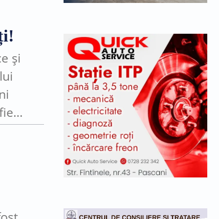
i!
e și
lui
ni
fie o
ost,