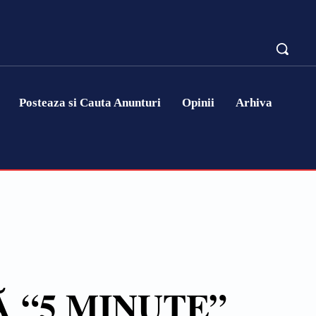
Posteaza si Cauta Anunturi
Opinii
Arhiva
CĂ “5 MINUTE”