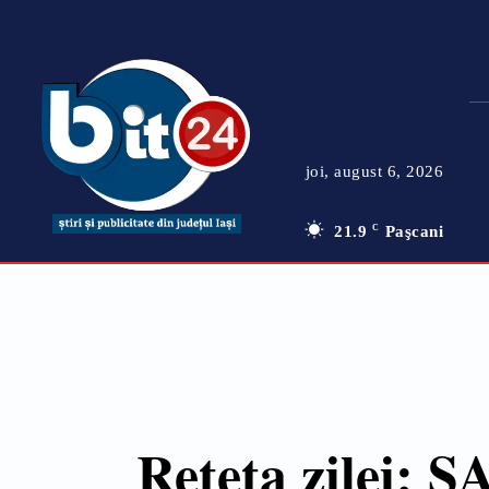
joi, august 6, 2026
21.9
C
Paşcani
Rețeta zilei