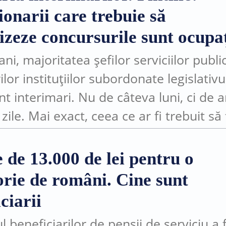
onarii care trebuie să
izeze concursurile sunt ocupaț
ni, majoritatea șefilor serviciilor public
ilor instituțiilor subordonate legislativu
nt interimari. Nu de câteva luni, ci de a
zile. Mai exact, ceea ce ar fi trebuit să 
 în administrația publică a...
 de 13.000 de lei pentru o
orie de români. Cine sunt
ciarii
beneficiarilor de pensii de serviciu a f