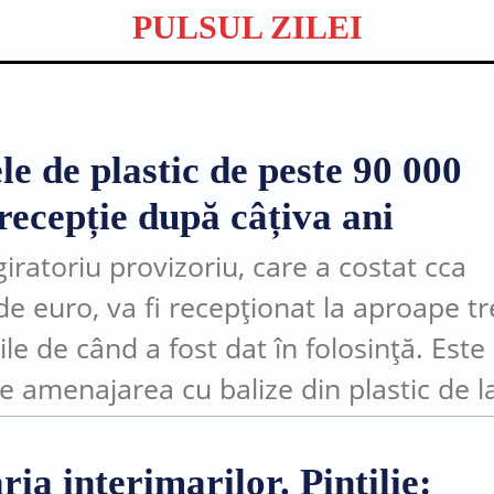
PULSUL ZILEI
le de plastic de peste 90 000
recepție după câțiva ani
iratoriu provizoriu, care a costat cca
de euro, va fi recepționat la aproape tr
ile de când a fost dat în folosință. Este
e amenajarea cu balize din plastic de l
ția străzii Moldovei...
ia interimarilor. Pintilie: