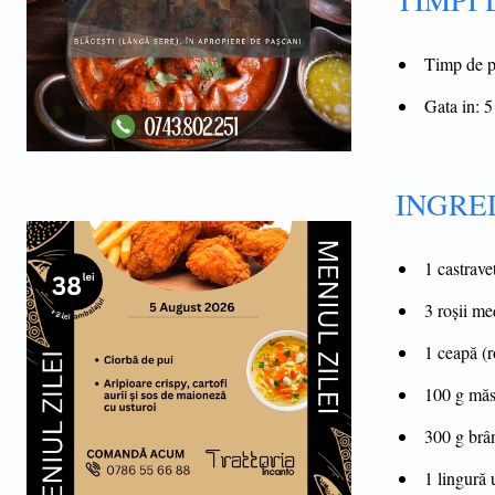
TIMPI
Timp de pr
Gata in: 5
INGRE
1 castrave
3 roșii me
1 ceapă (ro
100 g măsl
300 g brân
1 lingură 