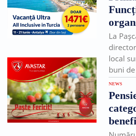
Funcți
organ
La Pașca
director
local su
buni de 
excepție
NEWS
Pensie
categ
benefi
Numărul 