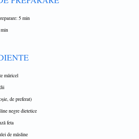
 DE PREPARARE
eparare: 5 min
 min
DIENTE
te măricel
dii
șie, de preferat)
ine negre dietetice
ză feta
ulei de măsline