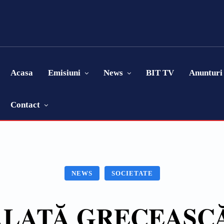
Acasa
Emisiuni
News
BIT TV
Anunturi
Contact
NEWS
SOCIETATE
: SALATĂ GRECEAS