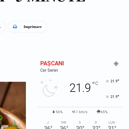
L
Imprimare
PAŞCANI
Cer Senin
°
21.9
°
C
21.9
°
21.9
56%
1.6m/s
65%
J
VIN
S
D
LUN
36
°
36
°
30
°
32
°
31
°