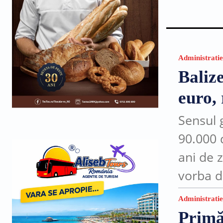
Administratie
Balize
euro, 
Sensul g
90.000 
ani de z
vorba d
intersec
Administratie
Primăr