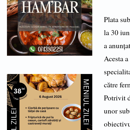
Plata sub
la 30 iun
a anunța
Acesta a 
specialit
către fer
Potrivit 
unor subv
obiectivu