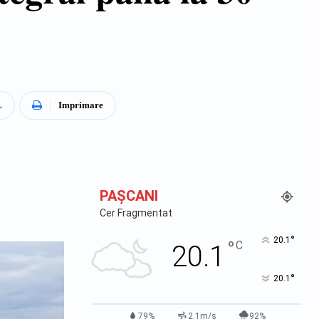
L
Imprimare
PAŞCANI
Cer Fragmentat
°
20.1
°
C
20.1
°
20.1
79%
2.1m/s
92%