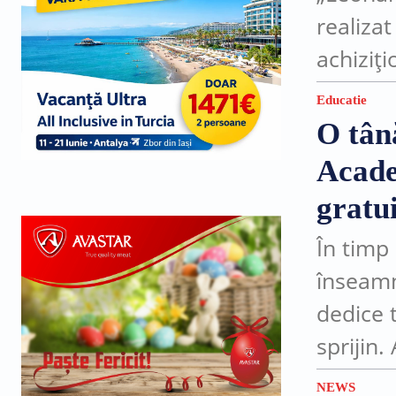
realiza
achiziți
Naționa
Educatie
Echipame
O tân
cadrul..
Acade
gratu
În timp
înseamn
dedice 
sprijin.
la Acad
NEWS