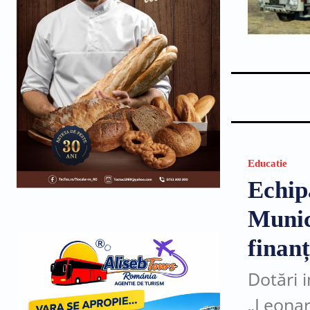
Educatie
Echip
Munic
finan
Dotări 
„Leonard