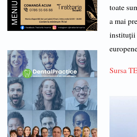
toate sum
a mai pre
instituți
europene 
Sursa 