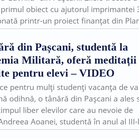
t primul obiect cu ajutorul imprimantei
onată printr-un proiect finanțat din Pla
l de Redresare și Reziliență (PNRR).
ntul face parte din investițiile realiza
ără din Pașcani, studentă la
.
mia Militară, oferă meditații
ite pentru elevi – VIDEO
 ce pentru mulți studenți vacanța de va
ă odihnă, o tânără din Pașcani a ales s
timpul liber elevilor care au nevoie de
 Andreea Aoanei, studentă în anul al III-
emia Tehnică Militară...