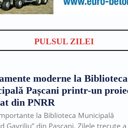
PULSUL ZILEI
amente moderne la Biblioteca
ipală Pașcani printr-un proie
țat din PNRR
importante la Biblioteca Municipală
 Gavriliu” din Pașcani. Zilele trecute a