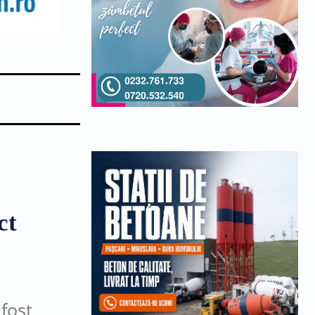
ct
 fost