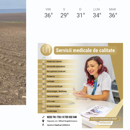
VIN
S
D
LUN
MAR
36
°
29
°
31
°
34
°
36
°