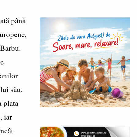
zată până
europene,
 Barbu.
de
banilor
lui său.
a plata
, iar
încât