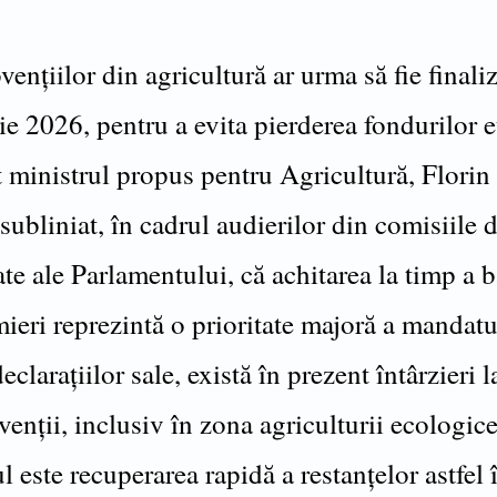
vențiilor din agricultură ar urma să fie finali
ie 2026, pentru a evita pierderea fondurilor 
t ministrul propus pentru Agricultură, Florin
subliniat, în cadrul audierilor din comisiile 
ate ale Parlamentului, că achitarea la timp a 
mieri reprezintă o prioritate majoră a mandatu
declarațiilor sale, există în prezent întârzieri l
enții, inclusiv în zona agriculturii ecologice
l este recuperarea rapidă a restanțelor astfel 