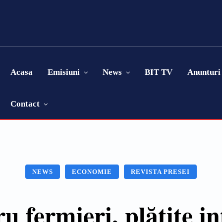
Acasa
Emisiuni
News
BIT TV
Anunturi
Contact
NEWS
ECONOMIE
REVISTA PRESEI
u fermieri, plătite i