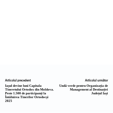
Articolul precedent
Articolul următor
Iașul devine luni Capitala
Undă verde pentru Organizația de
Tineretului Ortodox din Moldova.
Management al Destinației
Peste 1.500 de participanți la
Județul Iași
Întâlnirea Tinerilor Ortodocși
2025