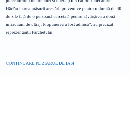
judecătorului de drepturi şi libertăți din cadrul Judecătoriei
Hârlău luarea măsurii arestării preventive pentru o durată de 30
de zile față de o persoană cercetată pentru săvârșirea a două
infracțiuni de ultraj. Propunerea a fost admisă”, au precizat
reprezentanții Parchetului.
CONTINUARE PE ZIARUL DE IASI