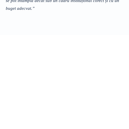
se pot întâmpla decât sub un cadru instituțional corect și cu un
buget adecvat.”