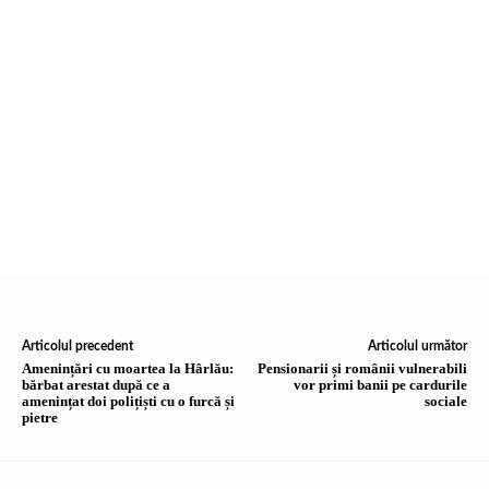
Articolul precedent
Articolul următor
Amenințări cu moartea la Hârlău:
Pensionarii și românii vulnerabili
bărbat arestat după ce a
vor primi banii pe cardurile
amenințat doi polițiști cu o furcă și
sociale
pietre