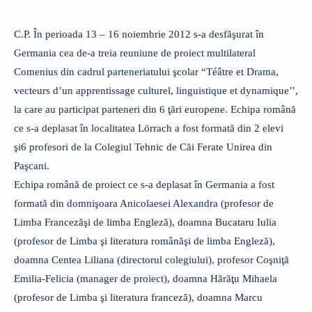
C.P. În perioada 13 – 16 noiembrie 2012 s-a desfăşurat în
Germania cea de-a treia reuniune de proiect multilateral
Comenius din cadrul parteneriatului şcolar “Téâtre et Drama,
vecteurs d’un apprentissage culturel, linguistique et dynamique’’,
la care au participat parteneri din 6 ţări europene. Echipa română
ce s-a deplasat în localitatea Lörrach a fost formată din 2 elevi
şi6 profesori de la Colegiul Tehnic de Căi Ferate Unirea din
Paşcani.
Echipa română de proiect ce s-a deplasat în Germania a fost
formată din domnişoara Anicolaesei Alexandra (profesor de
Limba Francezăşi de limba Engleză), doamna Bucataru Iulia
(profesor de Limba şi literatura românăşi de limba Engleză),
doamna Centea Liliana (directorul colegiului), profesor Coşniţă
Emilia-Felicia (manager de proiect), doamna Hărăţu Mihaela
(profesor de Limba şi literatura franceză), doamna Marcu