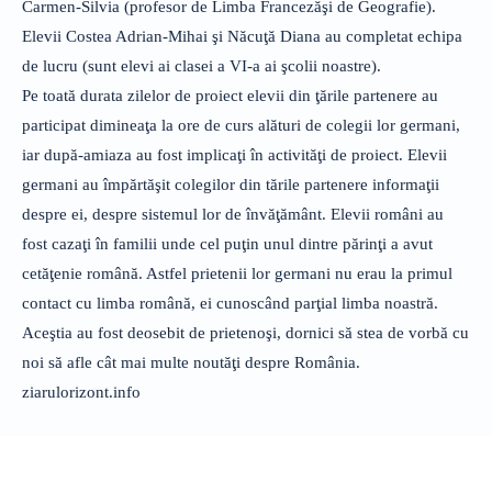
Carmen-Silvia (profesor de Limba Francezăşi de Geografie).
Elevii Costea Adrian-Mihai şi Năcuţă Diana au completat echipa
de lucru (sunt elevi ai clasei a VI-a ai şcolii noastre).
Pe toată durata zilelor de proiect elevii din ţările partenere au
participat dimineaţa la ore de curs alături de colegii lor germani,
iar după-amiaza au fost implicaţi în activităţi de proiect. Elevii
germani au împărtăşit colegilor din tările partenere informaţii
despre ei, despre sistemul lor de învăţământ. Elevii români au
fost cazaţi în familii unde cel puţin unul dintre părinţi a avut
cetăţenie română. Astfel prietenii lor germani nu erau la primul
contact cu limba română, ei cunoscând parţial limba noastră.
Aceştia au fost deosebit de prietenoşi, dornici să stea de vorbă cu
noi să afle cât mai multe noutăţi despre România.
ziarulorizont.info