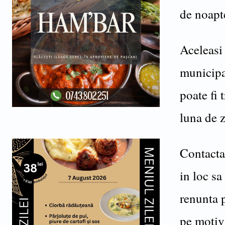
de noapt
Aceleasi 
municipal
poate fi 
luna de z
Contacta
in loc sa
renunta 
pe motiv 