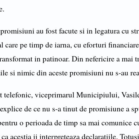
e.
promisiuni au fost facute si in legatura cu st
 care pe timp de iarna, cu eforturi financia
transformat in patinoar. Din nefericire a mai t
ile si nimic din aceste promisiuni nu s-au rea
t telefonic, viceprimarul Municipiului, Vasil
 explice de ce nu s-a tinut de promisiune a s
pentru o perioada de timp sa mai comunice cu 
ca acestia ii interpreteaza declaratiile. Totus