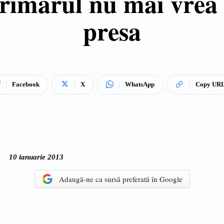
primarul nu mai vrea 
presa
Facebook
X
WhatsApp
Copy UR
10 ianuarie 2013
Adaugă-ne ca sursă preferată în Google