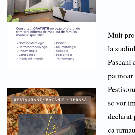
Mult prom
la stadiu
Pascani 
patinoar 
Pestisoru
se vor im
declarat 
ca urmau