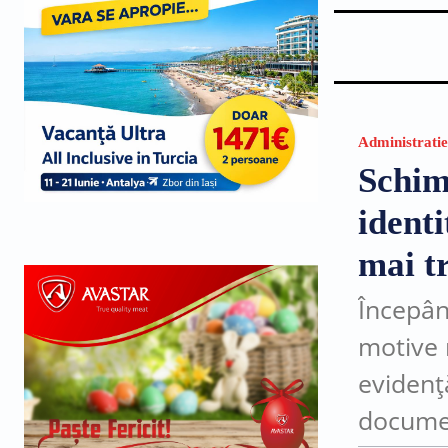
Administratie
Schim
ident
mai tr
Începân
motive 
evidenț
documen