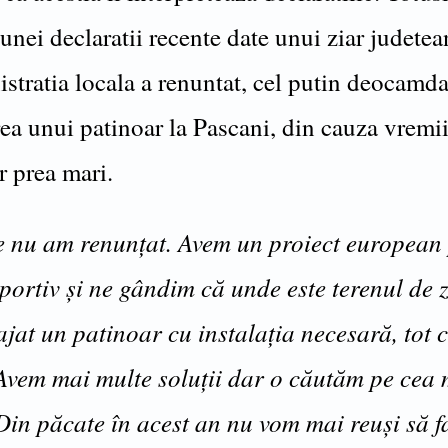
nei declaratii recente date unui ziar judetea
stratia locala a renuntat, cel putin deocamda
a unui patinoar la Pascani, din cauza vremii
r prea mari.
e nu am renunțat. Avem un proiect european
portiv și ne gândim că unde este terenul de 
jat un patinoar cu instalația necesară, tot 
 Avem mai multe soluții dar o căutăm pe cea 
 Din păcate în acest an nu vom mai reuși să 