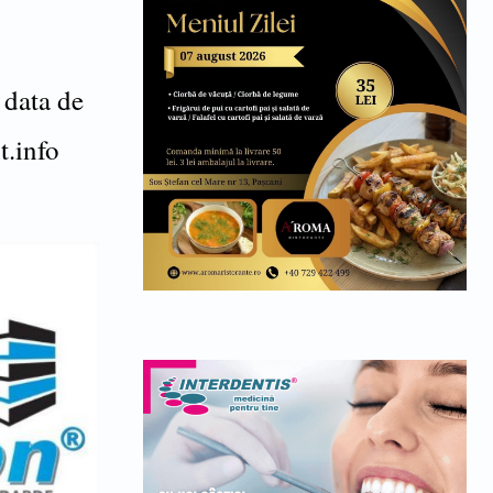
 data de
t.info