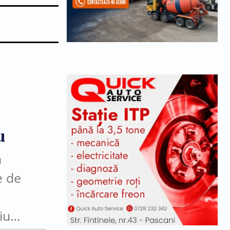
u
n
e de
iu