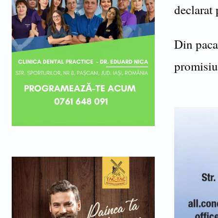
declarat 
Din pacat
promisiun