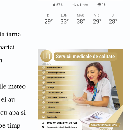
67%
4.1m/s
0%
D
LUN
MAR
MIE
J
29
°
33
°
38
°
29
°
28
°
ta iarna
mariei
n
iile meteo
 ei au
 cu apa si
pe timp