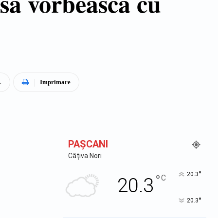
sa vorbeasca cu
L
Imprimare
PAŞCANI
Câțiva Nori
°
20.3
°
C
20.3
°
20.3