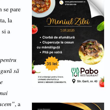
n se pare
ta, la
 si a
 pentru
zgură să
ce
mai
facem”
, a