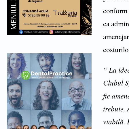
conform u
ca admini
amenajare
costurilo
“ La ide
Clubul S
fie amena
trebuie.
viabilă.