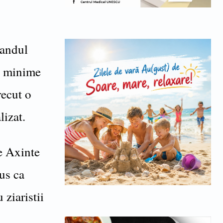
randul
re minime
recut o
lizat.
e Axinte
pus ca
ziaristii
i